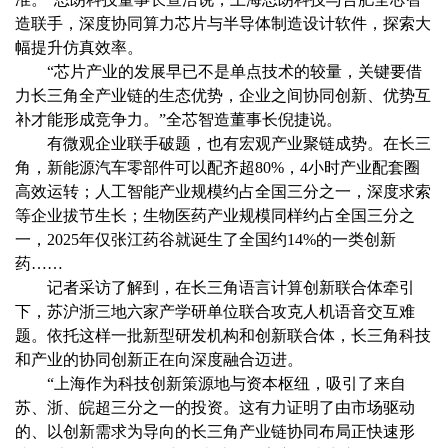
造联手，深度协同算力芯片与半导体制造设计软件，探索大
幅提升仿真效率。
“芯片产业的发展早已不是单点技术的较量，关键要借
力长三角全产业链的生态优势，企业之间协同创新、优势互
补才能形成竞争力。”全芯智造董事长倪捷说。
有微观企业联手破题，也有宏观产业聚链成势。在长三
角，新能源汽车零部件可以配齐超80%，4小时产业配套圈
高效运转；人工智能产业规模约占全国三分之一，深度求索
等企业拔节生长；生物医药产业规模同样约占全国三分之
一，2025年仅张江药谷就诞生了全国约14%的一类创新
药……
记者采访了解到，在长三角语言计算创新联合体牵引
下，苏沪浙三地六家产学研单位联合攻克人机语音交互难
题。依托这样一批新型研发机构和创新联合体，长三角科技
和产业的协同创新正在向深度融合迈进。
“上海作为科技创新策源地与资本枢纽，吸引了来自
苏、浙、皖超三分之一的投资。这有力证明了由市场驱动
的、以创新需求为导向的长三角产业链协同布局正快速形