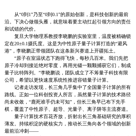
从“0到1”乃至“0到0.1”的原始创新，是科技创新的最前
沿。下决心做领头雁，就意味着要主动扛起引领方向的责任
和试错的代价。
复旦大学物理系教授李晓鹏的实验室里，温度被精确锁
定在20±0.1摄氏度。这是为中性原子量子计算打造的“避风
港”，李晓鹏正带领团队在这条新兴赛道上开疆拓土。
“原子在室温状态下跑得飞快，每秒几百米。我们先把
原子冷却到接近绝对零度，再用光镊一颗颗捕获它们，制成
量子比特阵列。”李晓鹏说，团队成立了不筹量子科技有限
公司，希望以更快速度系统性推进容错量子计算。
记者走访发现，长三角几乎集中了全国量子计算的所有
路线。正如一位科创投资人所言，虽然量子计算的技术路径
尚未收敛，“鹿死谁手仍未可知”，但长三角早已布下先手
棋，覆盖了中性原子、超导、光量子、离子阱等主流赛道。
量子计算技术百花齐放，折射出长三角基础研究的厚积
薄发。持续积淀的硬核实力，推动长三角向各个领域的创新
最前沿冲刺——