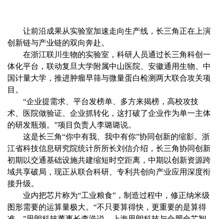
让前沿成果从实验室加速走向生产线，长三角正在上演
创新链与产业链的双向奔赴。
在浙江联川生物的实验室，科研人员通过长三角科创一
体化平台，联动复旦大学附属中山医院、安徽通用生物、中
国计量大学，推进肿瘤早筛与微量蛋白检测两大联合攻关项
目。
“企业提需求、平台发榜单、多方来揭榜，高校攻技
术、医院做验证、企业抓转化，这打破了企业作为单一主体
的研发瓶颈。”项目负责人李璐璐说。
这是长三角“你中有我、我中有你”协同创新的缩影。浙
江省科技信息研究院统计所所长刘信介绍，长三角协同创新
初期以交通基础设施共建缩短时空距离，中期以创新资源跨
域共享破局，现正从联合科研、专利共创向产业应用深度衔
接升级。
业内把芯片称为“工业粮食”，制造过程中，修正纳米级
图形需要的运算量极大。“不只要算得快，更重要的是算得
准。”思朗科技董事长查浩说，上海思朗科技与合肥全芯智