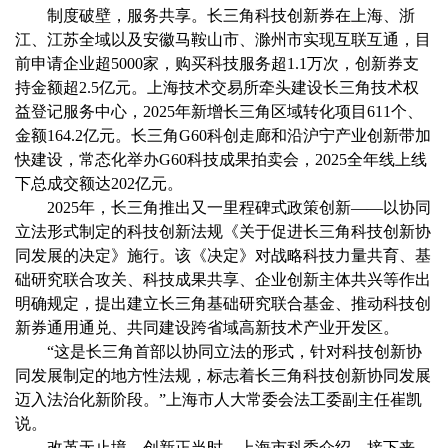
制度破壁，服务共享。长三角科技创新券在上海、浙
江、江苏全域以及安徽马鞍山市、滁州市实现互联互通，目
前申请企业超5000家，购买科技服务超1.1万次，创新券支
持金额超2.5亿元。上海技术交易所牵头建设长三角技术权
益登记服务中心，2025年新增长三角区域转化项目611个、
金额164.2亿元。长三角G60科创走廊和沿沪宁产业创新带加
快建设，常态化举办G60科技成果拍卖会，2025全年线上线
下总成交额达202亿元。
2025年，长三角推出又一里程碑式政策创新——以协同
立法形式制定的科技创新法规《关于促进长三角科技创新协
同发展的决定》施行。该《决定》对战略科技力量共育、基
础研究联合攻关、科技成果共享、企业创新主体共兴等作出
明确规定，提出建立长三角基础研究联合基金、推动科技创
新券通用通兑、共同建设跨省域高新技术产业开发区。
“这是长三角首部以协同立法的形式，针对科技创新协
同发展制定的地方性法规，标志着长三角科技创新协同发展
迈入法治化新阶段。”上海市人大常委会法工委副主任崔凯
说。
改革无止境，创新正当时。上海市科委介绍，接下来，