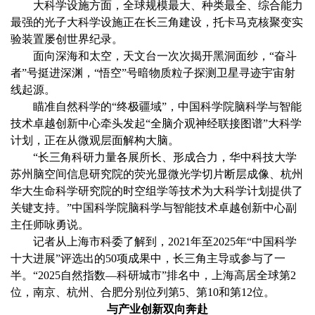
大科学设施方面，全球规模最大、种类最全、综合能力
最强的光子大科学设施正在长三角建设，托卡马克核聚变实
验装置屡创世界纪录。
面向深海和太空，天文台一次次揭开黑洞面纱，“奋斗
者”号挺进深渊，“悟空”号暗物质粒子探测卫星寻迹宇宙射
线起源。
瞄准自然科学的“终极疆域”，中国科学院脑科学与智能
技术卓越创新中心牵头发起“全脑介观神经联接图谱”大科学
计划，正在从微观层面解构大脑。
“长三角科研力量各展所长、形成合力，华中科技大学
苏州脑空间信息研究院的荧光显微光学切片断层成像、杭州
华大生命科学研究院的时空组学等技术为大科学计划提供了
关键支持。”中国科学院脑科学与智能技术卓越创新中心副
主任师咏勇说。
记者从上海市科委了解到，2021年至2025年“中国科学
十大进展”评选出的50项成果中，长三角主导或参与了一
半。“2025自然指数—科研城市”排名中，上海高居全球第2
位，南京、杭州、合肥分别位列第5、第10和第12位。
与产业创新双向奔赴