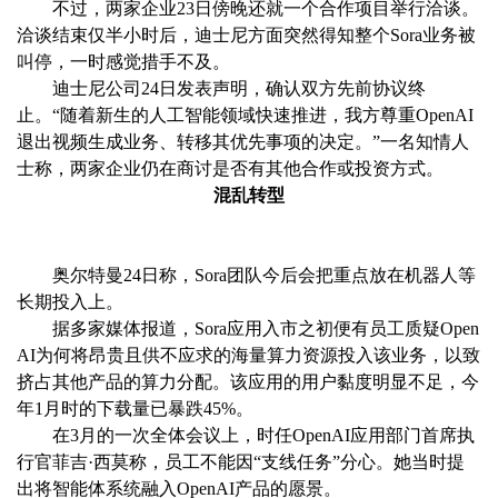
不过，两家企业23日傍晚还就一个合作项目举行洽谈。
洽谈结束仅半小时后，迪士尼方面突然得知整个Sora业务被
叫停，一时感觉措手不及。
迪士尼公司24日发表声明，确认双方先前协议终
止。“随着新生的人工智能领域快速推进，我方尊重OpenAI
退出视频生成业务、转移其优先事项的决定。”一名知情人
士称，两家企业仍在商讨是否有其他合作或投资方式。
混乱转型
奥尔特曼24日称，Sora团队今后会把重点放在机器人等
长期投入上。
据多家媒体报道，Sora应用入市之初便有员工质疑Open
AI为何将昂贵且供不应求的海量算力资源投入该业务，以致
挤占其他产品的算力分配。该应用的用户黏度明显不足，今
年1月时的下载量已暴跌45%。
在3月的一次全体会议上，时任OpenAI应用部门首席执
行官菲吉·西莫称，员工不能因“支线任务”分心。她当时提
出将智能体系统融入OpenAI产品的愿景。