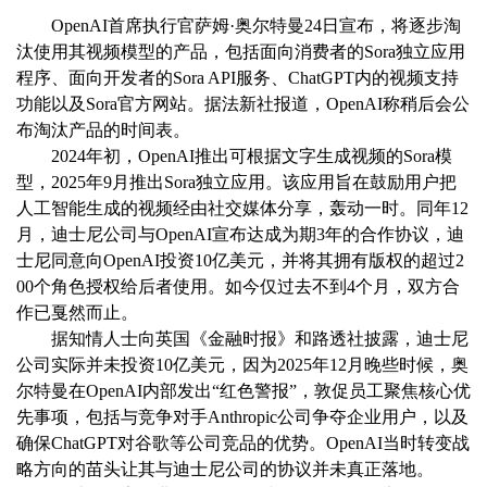
OpenAI首席执行官萨姆·奥尔特曼24日宣布，将逐步淘
汰使用其视频模型的产品，包括面向消费者的Sora独立应用
程序、面向开发者的Sora API服务、ChatGPT内的视频支持
功能以及Sora官方网站。据法新社报道，OpenAI称稍后会公
布淘汰产品的时间表。
2024年初，OpenAI推出可根据文字生成视频的Sora模
型，2025年9月推出Sora独立应用。该应用旨在鼓励用户把
人工智能生成的视频经由社交媒体分享，轰动一时。同年12
月，迪士尼公司与OpenAI宣布达成为期3年的合作协议，迪
士尼同意向OpenAI投资10亿美元，并将其拥有版权的超过2
00个角色授权给后者使用。如今仅过去不到4个月，双方合
作已戛然而止。
据知情人士向英国《金融时报》和路透社披露，迪士尼
公司实际并未投资10亿美元，因为2025年12月晚些时候，奥
尔特曼在OpenAI内部发出“红色警报”，敦促员工聚焦核心优
先事项，包括与竞争对手Anthropic公司争夺企业用户，以及
确保ChatGPT对谷歌等公司竞品的优势。OpenAI当时转变战
略方向的苗头让其与迪士尼公司的协议并未真正落地。