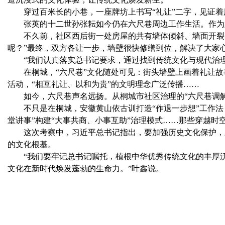
穿过百米长的小巷，一座牌坊上书写“礼让”二字，见证着
张英的十二世孙张耘如今仍在六尺巷周边工作生活。作为六
不久前，社区西后街一处房屋的共有墙体倾斜、墙面开裂，
呢？”最终，双方各让一步，墙壁很快修缮到位，解决了大家
“我们认真落实总书记要求，通过找到传统文化与现代治理
在桐城，“六尺巷”文化随处可见：街头墙壁上画着礼让故事
活动，“相互礼让、以和为贵”的文明理念广泛传播……
如今，六尺巷声名远扬。从桐城市社区治理的“六尺巷调解法
不只是在桐城，安徽黄山依古训打造“作退一步想”工作法，孔
堂讲事”构建“大事共商、小事互助”治理模式……那些穿越
这次考察中，习近平总书记指出，要加强历史文化保护，坚
的文化根基。
“我们要牢记总书记嘱托，植根中华优秀传统文化的丰厚沃
文化在新时代焕发蓬勃的生命力。”叶鑫说。