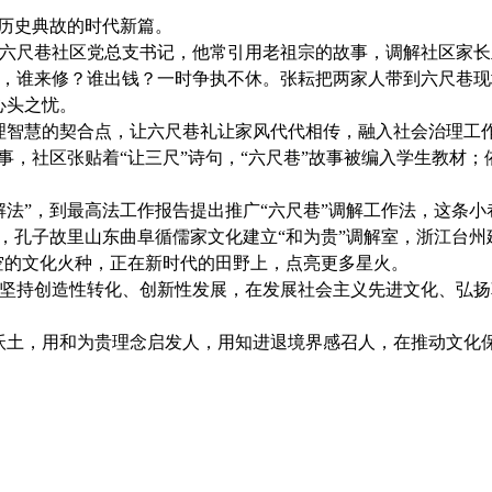
历史典故的时代新篇。
尺巷社区党总支书记，他常引用老祖宗的故事，调解社区家长
谁来修？谁出钱？一时争执不休。张耘把两家人带到六尺巷现场
心头之忧。
智慧的契合点，让六尺巷礼让家风代代相传，融入社会治理工作
，社区张贴着“让三尺”诗句，“六尺巷”故事被编入学生教材
”，到最高法工作报告提出推广“六尺巷”调解工作法，这条小
子故里山东曲阜循儒家文化建立“和为贵”调解室，浙江台州建成
时空的文化火种，正在新时代的田野上，点亮更多星火。
持创造性转化、创新性发展，在发展社会主义先进文化、弘扬
土，用和为贵理念启发人，用知进退境界感召人，在推动文化保