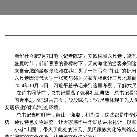
新华社合肥7月7日电（记者陈诺）安徽桐城六尺巷，黛瓦
盛夏时节，郁郁葱葱的香樟树下，天南海北的游客来到这条
来自合肥的游客张欣雅在巷口买了一把写有“礼让”的折扇，
六尺巷因清代大学士张英与邻居吴家互相退让三尺地基而
2024年10月17日，习近平总书记来到这里考察，了解六
“在诗书照壁前，总书记重温了张吴礼让典故。总书记看得
习近平总书记汲古言今，殷殷嘱托：“六尺巷体现了先人化
安居乐业的和谐社会环境。”
“总书记当时叮咛，谦让，谦虚，和为贵，这些都是中华民
势，通过特色文物展览，让大家感悟中华民族讲求礼让、以和
小巷“出圈”，带火了此处的张氏、吴氏家族文化陈列馆以
造沉浸式的文化体验，让传统文化焕发新生。”