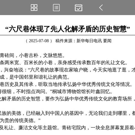
“六尺巷体现了先人化解矛盾的历史智慧”
（ 2025-07-08 ） 稿件来源：新华每日电讯 要闻
青砖间，小巷古朴，文脉悠悠。
两米宽、百米长的小巷，亲身感受传承数百年的礼让文化。
兴奋地说：“六尺巷的故事现在家喻户晓，今天实地逛了逛，才
成，是中国邻里和谐礼让的典范。
尺巷历史及其传承，听取当地传承弘扬中华优秀传统文化等情况。
很细，不时指点询问。”桐城市博物馆馆长叶鑫回忆。
解矛盾的历史智慧，要作为弘扬中华优秀传统文化的教育场所，
族的美德，已经融入到中国人的基因中，无论我们走到哪里，都
为贵的传统美德。”
及礼让、廉洁文化等主题馆。青砖宅院内，一块全息屏幕复原着