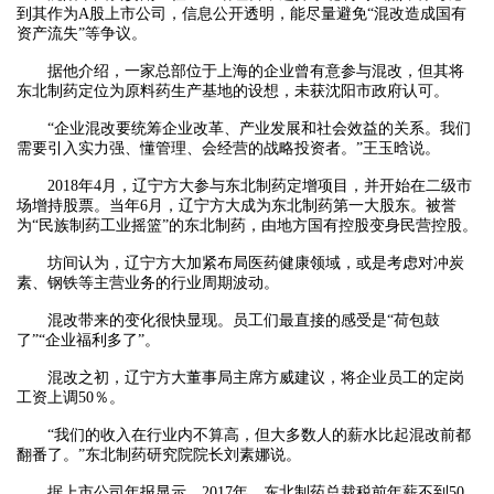
到其作为A股上市公司，信息公开透明，能尽量避免“混改造成国有
资产流失”等争议。
据他介绍，一家总部位于上海的企业曾有意参与混改，但其将
东北制药定位为原料药生产基地的设想，未获沈阳市政府认可。
“企业混改要统筹企业改革、产业发展和社会效益的关系。我们
需要引入实力强、懂管理、会经营的战略投资者。”王玉晗说。
2018年4月，辽宁方大参与东北制药定增项目，并开始在二级市
场增持股票。当年6月，辽宁方大成为东北制药第一大股东。被誉
为“民族制药工业摇篮”的东北制药，由地方国有控股变身民营控股。
坊间认为，辽宁方大加紧布局医药健康领域，或是考虑对冲炭
素、钢铁等主营业务的行业周期波动。
混改带来的变化很快显现。员工们最直接的感受是“荷包鼓
了”“企业福利多了”。
混改之初，辽宁方大董事局主席方威建议，将企业员工的定岗
工资上调50％。
“我们的收入在行业内不算高，但大多数人的薪水比起混改前都
翻番了。”东北制药研究院院长刘素娜说。
据上市公司年报显示，2017年，东北制药总裁税前年薪不到50