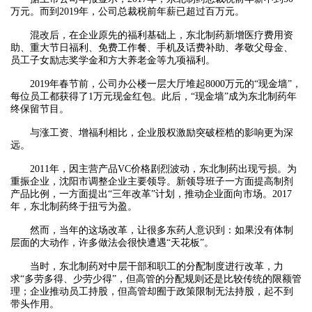
万元。而到2019年，公司总裁税前年薪已超过百万元。
混改后，在企业原先的福利基础上，东北制药新增医疗费用资
助、重大节日福利、免费工作餐、手机及话费补助、孝敬父母金、
员工子女励志奖学金和方大养老金等九项福利。
2019年春节前，公司办公楼一层大厅堆起8000万元的“现金墙”，
每位员工都获得了1万元现金红包。此后，“现金墙”成为东北制药年
终保留节目。
与涨工资、增福利相比，企业股权激励突破桎梏的影响更为深
远。
2011年，因主营产品VC价格剧烈波动，东北制药出现亏损。为
重振企业，沈阳市调整企业主要领导。新领导班子一方面提高制剂
产品比例，一方面提出“三年改革”计划，推动企业面向市场。2017
年，东北制药终于扭亏为盈。
然而，当年的这场改革，让很多东药人意识到：如果没有体制
层面的大动作，许多做法会很快遭遇“天花板”。
当时，东北制药对中层干部和职工的分配制度进行改革，力
求“多劳多得、少劳少得”，但高管的分配规则还是比较传统的限额管
理；企业推动员工持股，但高管却囿于政策限制无法持股，起不到
带头作用。