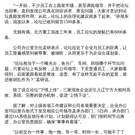
“一开始，不少员工在上面发牢骚，甚至调侃领导，并不把论坛
当回事。直到发现公司真在回应诉求、查实问题，大家才意识到论
坛真能发挥作用。从此，论坛上的合理化建议就多了起来。”孙旭东
说，混改以来，论坛已收到留言1500多条。
无独有偶。北方重工混改三年来，员工论坛的发帖已有8000多
条。
公司办公室主任孟研表示，论坛拉近了企业与员工的距离，让
员工普遍感受到被尊重、被倾听，从而更乐于为企业出谋划策。
“论坛相当于一个曝光台，各分厂、车间、班组哪个环节出问
题，只要论坛上有反映，上至公司领导、下至普通员工，大家都看
得到，后面紧跟着就是整改、追责。有了这样无处不在的监督，谁
还敢胡乱作为？”孟研说。
除了设立论坛“下情上传”，三家混改企业还引入辽宁方大相对高
效、系统、完整的督办机制，促进“上情下达”。
据了解，对上级各项工作建议和公司各项重要决定，企业办公
室均以督办形式下发至相应公司领导及承办部门。5日内，承办部门
通过OA系统反馈任务计划。计划获得认可后，部门按时间节点推
进，办公室负责跟踪，确保“事事有着落”。
“以前交办一件事，拖一拖、等一等。时间一长，可能不了了