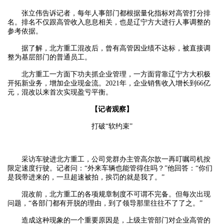
张立伟告诉记者，每年人事部门都根据量化指标对高管打分排
名。排名不仅跟高管收入息息相关，也是辽宁方大进行人事调整的
参考依据。
据了解，北方重工混改后，曾有高管因业绩不达标，被直接调
整为基层部门的普通员工。
北方重工一方面下功夫抓企业管理，一方面背靠辽宁方大积极
开拓新业务，增加企业现金流。2021年，企业销售收入增长到66亿
元，混改以来首次实现盈亏平衡。
【记者观察】
打破“软约束”
采访车驶进北方重工，公司党群办主管高尔歆一再叮嘱司机按
限定速度行驶。记者问：“外来车辆也能管得住吗？”他回答：“你们
是我带进来的，一旦超速被拍，挨罚的就是我了。”
混改前，北方重工的各项规章制度不可谓不完备。但每次出现
问题，“各部门都有开脱的理由，到了领导那里往往不了了之。”
造成这种现象的一个重要原因是，上级主管部门对企业高管的