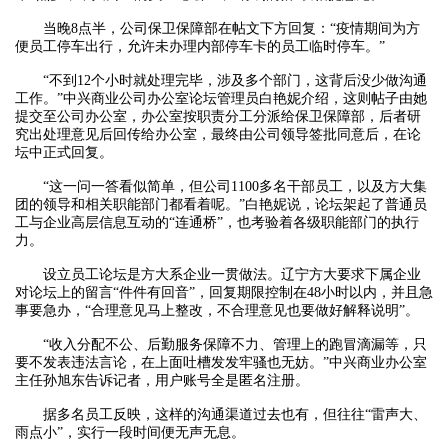
当晚8点半，公司保卫保障部在帖文下方回复：“疫情期间为方
便员工停车出行，允许未办理内部停车卡的员工临时停车。”
“不到12个小时就处理完毕，涉及多个部门，这背后没少做沟通
工作。”中兴商业公司办公室论坛管理员白艳妮介绍，这则帖子由她
提交至公司办公室，办公室按职责分工分派给保卫保障部，后者研
究出处理意见后回传给办公室，最终由公司领导签批同意后，在论
坛中正式回复。
“这一问一答看似简单，但公司1100多名干部员工，以及方大集
团的领导和相关职能部门都看着呢。”白艳妮说，论坛架起了普通员
工与企业高层信息互动的“连通桥”，也考验着各级职能部门的执行
力。
设立员工论坛是方大系企业一贯做法。辽宁方大要求下属企业
对论坛上的留言“件件有回音”，回复期限控制在48小时以内，并且急
事要急办，“合理意见马上整改，不合理意见也要做好解释说明”。
“收入分配不公、后勤服务保障不力、管理上的跑冒滴漏等，只
要不发表违法言论，在上面吐槽发发牢骚也无妨。”中兴商业办公室
主任孙旭东告诉记者，用户账号全是匿名注册。
据多名员工反映，这样的沟通渠道过去也有，但往往“雷声大、
雨点小”，实行一段时间便无声无息。