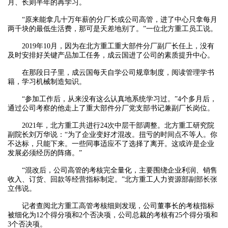
月、长则半年的再学习。
“原来能拿几十万年薪的分厂长或公司高管，进了中心只拿每月
两千块的最低生活费，那可是天差地别了。”一位北方重工员工说。
2019年10月，因为在北方重工重大部件分厂副厂长任上，没有
及时安排好关键产品加工任务，成云国进了公司的素质提升中心。
在那段日子里，成云国每天自学公司规章制度，阅读管理学书
籍，学习机械制造知识。
“参加工作后，从来没有这么认真地系统学习过。”4个多月后，
通过公司考察的他走上了重大部件分厂党支部书记兼副厂长岗位。
2021年，北方重工共进行24次中层干部调整。北方重工研究院
副院长刘万华说：“为了企业变好才混改。扭亏的时间点不等人。你
不达标，只能下来。一些同事适应不了选择了离开。这或许是企业
发展必须经历的阵痛。”
“混改后，公司高管的考核完全量化，主要围绕企业利润、销售
收入、订货、回款等经营指标制定。”北方重工人力资源部副部长张
立伟说。
记者查阅北方重工高管考核细则发现，公司董事长的考核指标
被细化为12个得分项和2个否决项，公司总裁的考核有25个得分项和
3个否决项。