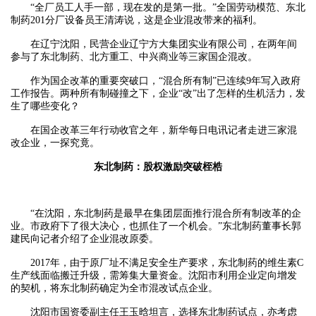
“全厂员工人手一部，现在发的是第一批。”全国劳动模范、东北
制药201分厂设备员王清涛说，这是企业混改带来的福利。
在辽宁沈阳，民营企业辽宁方大集团实业有限公司，在两年间
参与了东北制药、北方重工、中兴商业等三家国企混改。
作为国企改革的重要突破口，“混合所有制”已连续9年写入政府
工作报告。两种所有制碰撞之下，企业“改”出了怎样的生机活力，发
生了哪些变化？
在国企改革三年行动收官之年，新华每日电讯记者走进三家混
改企业，一探究竟。
东北制药：股权激励突破桎梏
“在沈阳，东北制药是最早在集团层面推行混合所有制改革的企
业。市政府下了很大决心，也抓住了一个机会。”东北制药董事长郭
建民向记者介绍了企业混改原委。
2017年，由于原厂址不满足安全生产要求，东北制药的维生素C
生产线面临搬迁升级，需筹集大量资金。沈阳市利用企业定向增发
的契机，将东北制药确定为全市混改试点企业。
沈阳市国资委副主任王玉晗坦言，选择东北制药试点，亦考虑