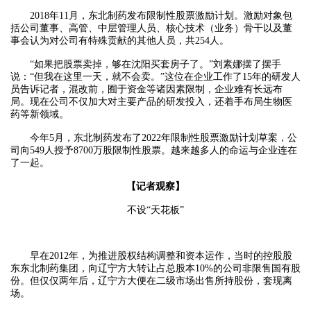
2018年11月，东北制药发布限制性股票激励计划。激励对象包
括公司董事、高管、中层管理人员、核心技术（业务）骨干以及董
事会认为对公司有特殊贡献的其他人员，共254人。
“如果把股票卖掉，够在沈阳买套房子了。”刘素娜摆了摆手
说：“但我在这里一天，就不会卖。”这位在企业工作了15年的研发人
员告诉记者，混改前，囿于资金等诸因素限制，企业难有长远布
局。现在公司不仅加大对主要产品的研发投入，还着手布局生物医
药等新领域。
今年5月，东北制药发布了2022年限制性股票激励计划草案，公
司向549人授予8700万股限制性股票。越来越多人的命运与企业连在
了一起。
【记者观察】
不设“天花板”
早在2012年，为推进股权结构调整和资本运作，当时的控股股
东东北制药集团，向辽宁方大转让占总股本10%的公司非限售国有股
份。但仅仅两年后，辽宁方大便在二级市场出售所持股份，套现离
场。