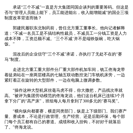
承诺“三个不减”一直是方大集团同国企谈判的重要筹码。但这是
否与“管理人员能上能下，员工能进能出，收入能增能减”的国企三项
制度改革背道而驰？
郭建民履职东北制药前，曾任北方重工董事长。他向记者解释
道：“不减一名员工是不搞结构性裁员，不减员工一分钱工资是人力
成本不降，工资总额不减。‘三个不减’并不是端铁饭碗，吃大锅
饭。”
混改后的企业信守“三个不减”承诺，亦执行了无处不在的“赛
马”制度。
走进北方重工重大部件分厂重大部件机加车间，铣工佟海龙带
着徒弟站在一座两层楼高的七轴五联动数控龙门车铣机床旁，一边
紧盯着正在旋转的大型部件，一边在电脑上微调参数。
“操作这种大型机床丝毫马虎不得，你大撒把，产品残次率就
高。”被评为集团劳动模范的佟海龙说，他们这台机床已连续3个月
拿下分厂的“高产床”，班组每人每月拿到了300多元的“赛马奖”。
“横向纵向都要赛，横是同类部门，纵是上下级部门。我们赛产
量、赛成本，不论是行政管理、生产经营、还是后勤环保，每个部
门每个员工都有自己的赛道。成绩和收入挂钩，不好好干就落后
了。”佟海龙说。