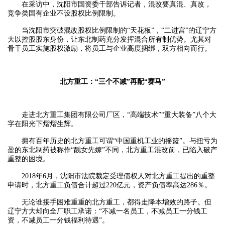
在采访中，沈阳市国资委干部告诉记者，混改要真混、真改，
竞争类国有企业不设股权比例限制。
当沈阳市突破混改股权比例限制的“天花板”，“二进宫”的辽宁方
大以控股股东身份，让东北制药充分发挥混合所有制优势。尤其对
骨干员工实施股权激励，将员工与企业高度捆绑，双方相向而行。
北方重工：“三个不减”再配“赛马”
走进北方重工集团有限公司厂区，“高端技术”“重大装备”八个大
字在阳光下熠熠生辉。
拥有百年历史的北方重工可谓“中国重机工业的摇篮”。与扭亏为
盈的东北制药被称作“靓女先嫁”不同，北方重工混改前，已陷入破产
重整的困境。
2018年6月，沈阳市法院裁定受理债权人对北方重工提出的重整
申请时，北方重工负债合计超过220亿元，资产负债率高达286％。
无论谁接手困难重重的北方重工，都得走降本增效的路子。但
辽宁方大却向全厂职工承诺：“不减一名员工，不减员工一分钱工
资，不减员工一分钱福利待遇”。