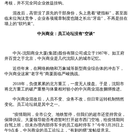
考核，并不完全同企业效益挂钩。
混改后，高管没了原先的干部身份，头上悬着“硬指标”，甚至面
临末位淘汰竞争，企业各项规章制度也随之长出“牙齿”，不再是挂在
墙上的“软约束”。
中兴商业：员工论坛没有“空谈”
中兴-沈阳商业大厦(集团)股份有限公司成立于1987年。如王府
井百货之于北京，中兴商业是几代沈阳人的城市记忆。
近些年来，在网络购物和万象城等新型商业综合体的冲击下，
中兴商业这家“老字号”商厦面临严峻挑战。
2018年，负债累累的北方重工，一度无人接盘。于是，沈阳市
将北方重工的破产重整与体量相对较小的中兴商业混改捆绑推进。
中兴商业混改后，人员不变、业务不改，但日常运转机制悄然
变化。员工论坛就是其中之一。
“疫情期间，全市公交、地铁暂停，但我们的超市还坚持营业，
保障供应。大厦领导能否考虑暂时打开超市西门空地，给疫情期间
自驾上班，但未办理内部停车卡的员工临时停车？”今年3月28日上
午9点多，中兴商业的员工论坛上，“有刺的猬”发帖提意见。