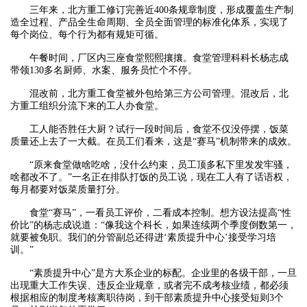
三年来，北方重工修订完善近400条规章制度，形成覆盖生产制
造全过程、产品全生命周期、全员全面管理的标准化体系，实现了
每个岗位、每个行为都有规矩可循。
午餐时间，厂区内三座食堂熙熙攘攘。食堂管理科科长杨志成
带领130多名厨师、水案、服务员忙个不停。
混改前，北方重工食堂被外包给第三方公司管理。混改后，北
方重工组织分流下来的工人办食堂。
工人能否胜任大厨？试行一段时间后，食堂不仅没停摆，饭菜
质量还上去了一大截。在员工们看来，这是“赛马”机制带来的成效。
“原来食堂做啥吃啥，没什么约束，员工顶多私下里发发牢骚，
啥都改不了。”一名正在排队打饭的员工说，现在工人有了话语权，
每月都要对饭菜质量打分。
食堂“赛马”，一看员工评价，二看成本控制。想方设法提高“性
价比”的杨志成说道：“像我这个科长，如果连续两个季度倒数第一，
就要被免职。我们的分管副总还得进‘素质提升中心’接受学习培
训。”
“素质提升中心”是方大系企业的标配。企业里的各级干部，一旦
出现重大工作失误、违反企业规章，或者完不成考核业绩，都必须
根据相应的制度考核离职待岗，到干部素质提升中心接受短则3个