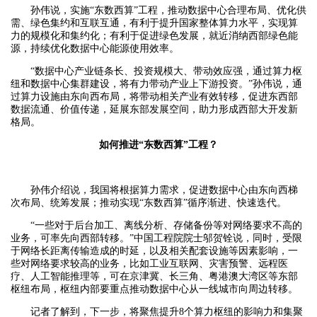
孙伟说，实施“东数西算”工程，推动数据中心合理布局、优化供
需、绿色集约和互联互通，有利于提升国家整体算力水平，实现算
力的规模化和集约化；有利于促进绿色发展，就近消纳西部绿色能
源，持续优化数据中心能源使用效率。
“数据中心产业链条长、投资规模大、带动效应强，通过算力枢
纽和数据中心集群建设，将有力带动产业上下游投资。”孙伟说，通
过算力设施由东向西布局，将带动相关产业有效转移，促进东西部
数据流通、价值传递，延展东部发展空间，助力形成西部大开发新
格局。
如何推进“东数西算”工程？
孙伟介绍说，我国将根据算力需求，促进数据中心由东向西梯
次布局、统筹发展；推动实现“东数西算”循序渐进、快速迭代。
“一些对于后台加工、离线分析、存储备份等对网络要求不高的
业务，可率先向西部转移。”中国工程院院士邬贺铨说，同时，受限
于网络长距离传输造成的时延，以及相关配套设施等因素影响，一
些对网络要求较高的业务，比如工业互联网、灾害预警、远程医
疗、人工智能推理等，可在京津冀、长三角、粤港澳大湾区等东部
枢纽布局，枢纽内部要重点推动数据中心从一线城市向周边转移。
记者了解到，下一步，将聚焦提升8个算力枢纽的影响力和集聚